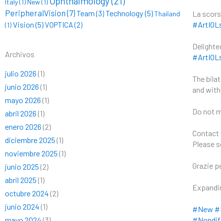
Ophthalmology
(21)
Italy
(1)
New
(1)
PeripheralVision
(7)
Technology
(5)
Team
(3)
La scors
Thailand
Vision
(5)
#ArtIOL
VOPTICA
(2)
(1)
Delighte
Archivos
#ArtIOL
julio 2026
(1)
The bila
junio 2026
(1)
and wit
mayo 2026
(1)
Do not m
abril 2026
(1)
enero 2026
(2)
Contact
diciembre 2025
(1)
Please s
noviembre 2025
(1)
Grazie p
junio 2025
(2)
abril 2025
(1)
Expandin
octubre 2024
(2)
junio 2024
(1)
#New
#I
mayo 2024
(3)
#Nondif