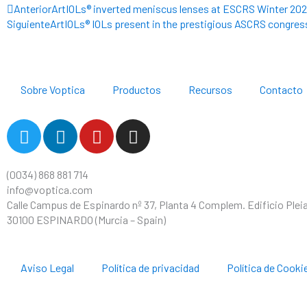
Ant
Anterior
ArtIOLs® inverted meniscus lenses at ESCRS Winter 20
Siguiente
ArtIOLs® IOLs present in the prestigious ASCRS congres
Sobre Voptica
Productos
Recursos
Contacto
T
L
Y
I
w
i
o
n
i
n
u
s
(0034) 868 881 714
t
k
t
t
info@voptica.com
t
e
u
a
Calle Campus de Espinardo nº 37, Planta 4 Complem. Edificio Plei
e
d
b
g
30100 ESPINARDO (Murcia – Spain)
r
i
e
r
n
a
m
Aviso Legal
Política de privacidad
Política de Cooki