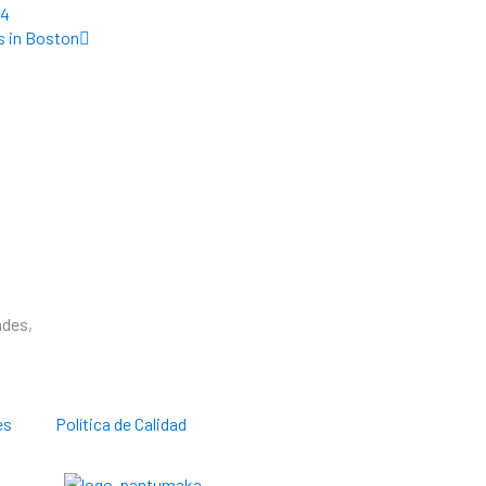
Siguiente
24
s in Boston
Portal de Clientes
ades,
es
Política de Calidad