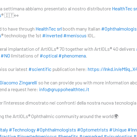
a settimana abbiamo presentato al nostro distributore
HealthTec sr
s
® 🇮🇹👀
d to have through
HealthTec srl
booth many Italian
#Ophthalmologis
s
® technology the 1st
#inverted
#meniscus
IOL.
teral implantation of ArtIOLs® 70 together with ArtIOLs® 40 delivers
h
#NO
limitations of
#optical
#phenomena
.
iss our latest
#scientific
publication here:
https://lnkd.in/eM9q_X4
Giacomo Zingarelli
so he can provide you with more information abou
end a request here:
info@gruppohealthtec.it
er l’interesse dimostrato nei confronti della nostra nuova tecnologia
g the ArtIOLs® Ophthalmic community around the world🌍
taly
#Technology
#Ophthalmologists
#Optometrists
#Unique
#Inn
fractive
#invertedmeniscus
#benefits
#cemarked
#visualoptics
#