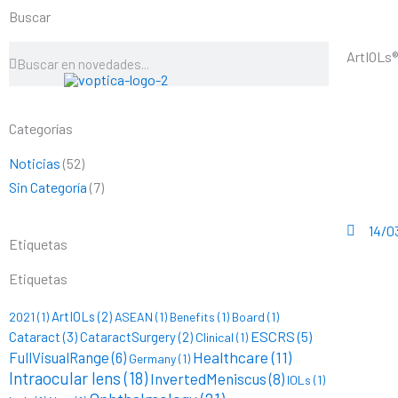
Ir
Buscar
al
contenido
Buscar
Buscar
ArtIOLs®
Categorías
Noticias
(52)
Sin Categoría
(7)
14/0
Etiquetas
Etiquetas
ArtIOLs
(2)
2021
(1)
ASEAN
(1)
Benefits
(1)
Board
(1)
ESCRS
(5)
Cataract
(3)
CataractSurgery
(2)
Clinical
(1)
Healthcare
(11)
FullVisualRange
(6)
Germany
(1)
Intraocular lens
(18)
InvertedMeniscus
(8)
IOLs
(1)