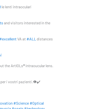
l
le lenti intraoculari
ts
and visitors interested in the
#excellent
VA at
#ALL
distances
i
t the ArtIOLs® intraoucular lens.
 per i vostri pazienti.👁✔
ovation
#Science
#Optical
murcia
#spain
#technology