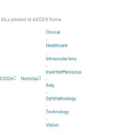
 IOLs present at AICCER Rome
SOBRE VOPTICA
PRODUCTOS
RECURS
Clinical
,
Healthcare
,
Intraocular lens
,
InvertedMeniscus
3/2024
Noticias
,
Italy
,
Ophthalmology
,
Technology
,
Vision