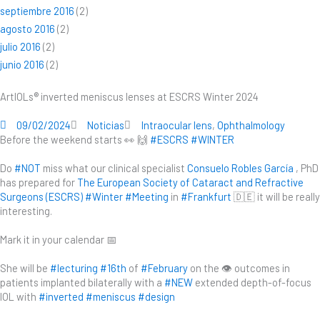
septiembre 2016
(2)
agosto 2016
(2)
julio 2016
(2)
junio 2016
(2)
ArtIOLs® inverted meniscus lenses at ESCRS Winter 2024
09/02/2024
Noticias
Intraocular lens
,
Ophthalmology
Before the weekend starts 👀 🙌
#ESCRS
#WINTER
Do
#NOT
miss what our clinical specialist
Consuelo Robles García
, PhD
has prepared for
The European Society of Cataract and Refractive
Surgeons (ESCRS)
#Winter
#Meeting
in
#Frankfurt
🇩🇪 it will be really
interesting.
Mark it in your calendar 📅
She will be
#lecturing
#16th
of
#February
on the 👁 outcomes in
patients implanted bilaterally with a
#NEW
extended depth-of-focus
IOL with
#inverted
#meniscus
#design