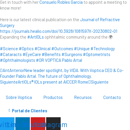
Get in touch with her
Consuelo Robles García
to appoint a meeting to
know more!
Here is our latest clinical publication on the
Journal of Refractive
Surgery
https://journals.healio.com/doi/10.3928/1081597X-20230802-01
Expanding the
#ArtIOLs
ophhtalmic community around the 🌍
#Science
#Optics
#Clinical
#Outcomes
#Unique
#Technology
#Cataracts
#EyeCare
#Benefits
#Surgeons
#Optometrists
#Ophthalmologists
#OR
VOPTICA
Pablo Artal
Ant
Anterior
New leader spotlight, by VIDA. With Voptica CEO & Co-
Founder Pablo Artal. The future of Ophthalmology.
Siguiente
ArtIOLs® IOLs present at AICCER Rome
Siguiente
Sobre Voptica
Productos
Recursos
Contacto
Portal de Clientes
witter
Linkedin
Youtube
Instagram