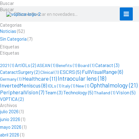
Ir
Buscar
al
Buscar
Buscar
contenido
Categorías
Noticias
(52)
Sin Categoría
(7)
Etiquetas
Etiquetas
ArtIOLs
(2)
Cataract
(3)
2021
(1)
ASEAN
(1)
Benefits
(1)
Board
(1)
FullVisualRange
(6)
ESCRS
(5)
CataractSurgery
(2)
Clinical
(1)
Intraocular lens
(18)
Healthcare
(11)
Germany
(1)
Ophthalmology
(21)
InvertedMeniscus
(8)
IOLs
(1)
Italy
(1)
New
(1)
PeripheralVision
(7)
Technology
(5)
Vision
(5)
Team
(3)
Thailand
(1)
VOPTICA
(2)
Archivos
julio 2026
(1)
junio 2026
(1)
mayo 2026
(1)
abril 2026
(1)