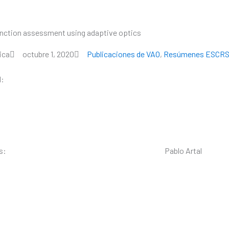
unction assessment using adaptive optics
SOBRE VOPTICA
PRODUCTOS
RECURS
ica
octubre 1, 2020
Publicaciones de VAO
,
Resúmenes ESCR
l:
s:
Pablo Artal