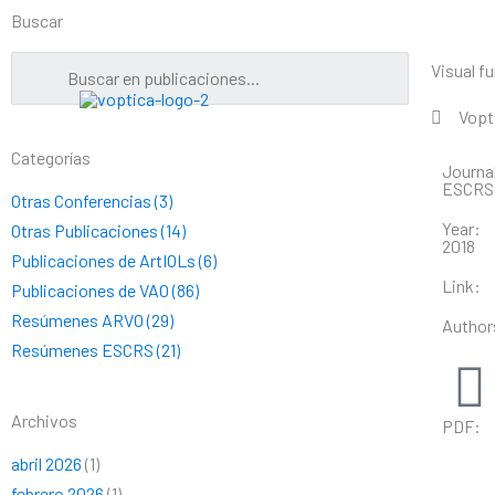
Ir
Buscar
al
contenido
Visual f
Vopt
Categorías
Journa
ESCRS
Otras Conferencias (3)
Year:
Otras Publicaciones (14)
2018
Publicaciones de ArtIOLs (6)
Link:
Publicaciones de VAO (86)
Resúmenes ARVO (29)
Author
Resúmenes ESCRS (21)
Archivos
PDF:
abril 2026
(1)
febrero 2026
(1)