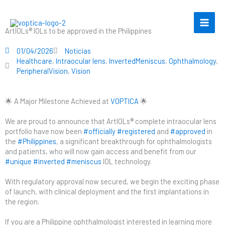
Ir
al
contenido
ArtIOLs® IOLs to be approved in the Philippines
01/04/2026
Noticias
Healthcare
,
Intraocular lens
,
InvertedMeniscus
,
Ophthalmology
,
PeripheralVision
,
Vision
🌟 A Major Milestone Achieved at
VOPTICA
🌟
We are proud to announce that ArtIOLs® complete intraocular lens
portfolio have now been
#officially
#registered
and
#approved
in
the
#Philippines
, a significant breakthrough for ophthalmologists
and patients, who will now gain access and benefit from our
#unique
#inverted
#meniscus
IOL technology.
With regulatory approval now secured, we begin the exciting phase
of launch, with clinical deployment and the first implantations in
the region.
If you are a Philippine ophthalmologist interested in learning more