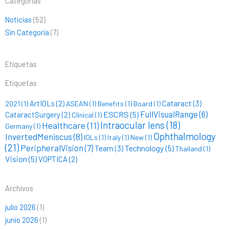
Categorías
Noticias
(52)
Sin Categoría
(7)
Etiquetas
Etiquetas
ArtIOLs
(2)
Cataract
(3)
2021
(1)
ASEAN
(1)
Benefits
(1)
Board
(1)
FullVisualRange
(6)
ESCRS
(5)
CataractSurgery
(2)
Clinical
(1)
Intraocular lens
(18)
Healthcare
(11)
Germany
(1)
Ophthalmology
InvertedMeniscus
(8)
IOLs
(1)
Italy
(1)
New
(1)
(21)
PeripheralVision
(7)
Technology
(5)
Team
(3)
Thailand
(1)
Vision
(5)
VOPTICA
(2)
Archivos
julio 2026
(1)
junio 2026
(1)