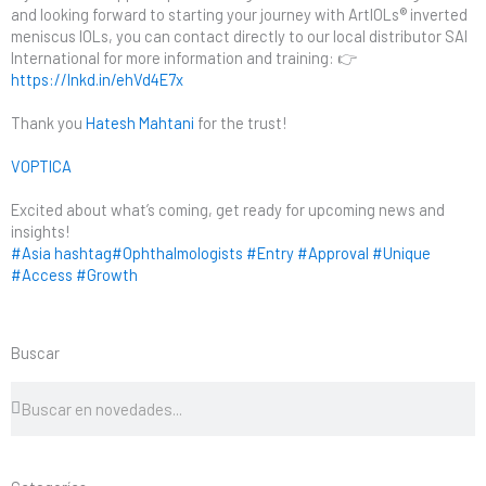
and looking forward to starting your journey with ArtIOLs® inverted
meniscus IOLs, you can contact directly to our local distributor SAI
International for more information and training: 👉
https://lnkd.in/ehVd4E7x
Thank you
Hatesh Mahtani
for the trust!
VOPTICA
Excited about what’s coming, get ready for upcoming news and
insights!
#Asia
hashtag#Ophthalmologists
#Entry
#Approval
#Unique
#Access
#Growth
Buscar
Buscar
Buscar