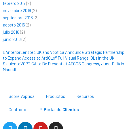
febrero 2017
(2)
noviembre 2016
(2)
septiembre 2016
(2)
agosto 2016
(2)
julio 2016
(2)
junio 2016
(2)
Ant
Siguiente
Anterior
Lenstec UK and Voptica Announce Strategic Partnership
to Expand Access to ArtIOLs® Full Visual Range IOLs in the UK
Siguiente
VOPTICA to Be Present at AECOS Congress, June 11–14 in
Madrid
Sobre Voptica
Productos
Recursos
Contacto
Portal de Clientes
T
L
Y
I